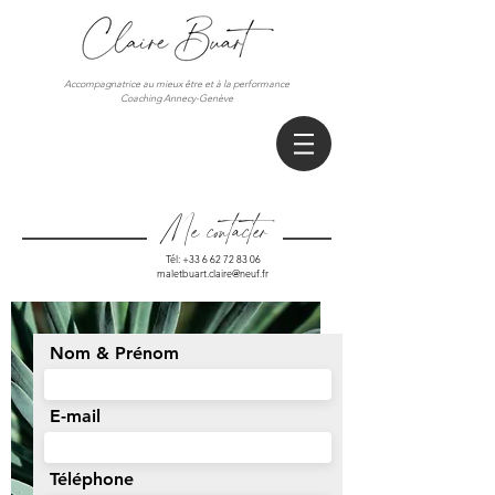
Accompagnatrice au mieux être et à la performance
Coaching Annecy-Genève
Me contacter
Tél:
+33 6 62 72 83 06
maletbuart.claire@neuf.fr
Nom & Prénom
E-mail
Téléphone